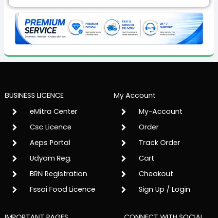
BUSINESS LICENCE
My Account
eMitra Center
My-Account
Csc Licence
Order
Aeps Portal
Track Order
Udyam Reg.
Cart
BRN Registration
Cheakout
Fssai Food Licence
Sign Up / Login
IMPORTANT PAGES
CONNECT WITH SOCIAL